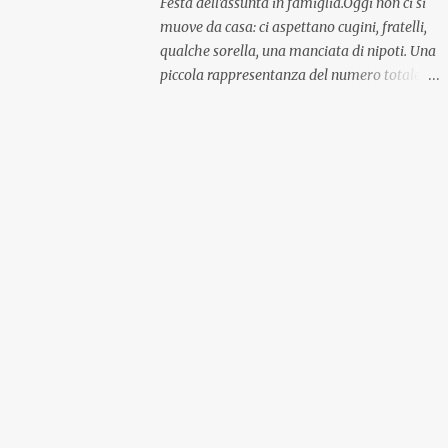
Festa dell'assunta in famiglia.Oggi non ci si
muove da casa: ci aspettano cugini, fratelli,
qualche sorella, una manciata di nipoti. Una
piccola rappresentanza del numero totale
ma comunque ben distribuita per
provenienza di sangue e di regione. A casa ci
aspettano anche le originali olive ascolane.