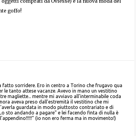
 oggetti comprati da Oviesse) è la nuova moda del
te goffo!
ha fatto sorridere. Ero in centro a Torino che frugavo qua
 per le tanto attese vacanze. Avevo in mano un vestitino
tre magliette... mentre mi avviavo all'interminabile coda
nora aveva preso dall'estremità il vestitino che mi
d'averla guardata in modo piuttosto contrariato e di
 Lo sto andando a pagare" e lei facendo finta di nulla è
l'appendino!!!!!" (io non ero ferma ma in movimento!)