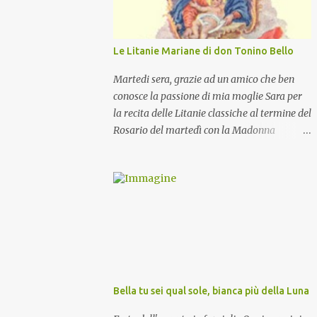
Le Litanie Mariane di don Tonino Bello
Martedi sera, grazie ad un amico che ben
conosce la passione di mia moglie Sara per
la recita delle Litanie classiche al termine del
Rosario del martedì con la Madonna
Pellegrina, abbiamo recitato delle
particolari e molto belle Litanie Mariane
ritmate sulle invocazioni del Vescovo don
Tonino Bello. Sicuramente le conoscete ma
ve le riporto per la gioia vostra e per la
condivisione nella preghiera.
Bella tu sei qual sole, bianca più della Luna