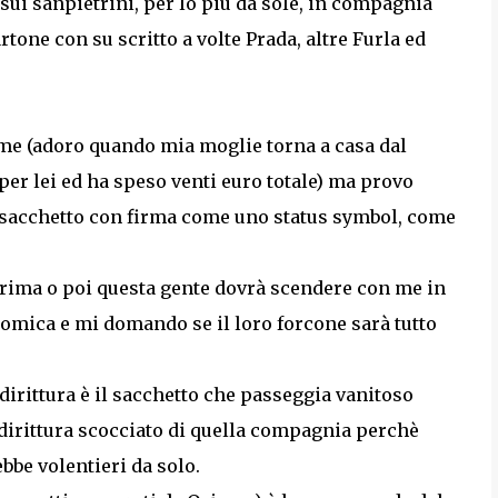
 sui sanpietrini, per lo più da sole, in compagnia
rtone con su scritto a volte Prada, altre Furla ed
me (adoro quando mia moglie torna a casa dal
 per lei ed ha speso venti euro totale) ma provo
co sacchetto con firma come uno status symbol, come
prima o poi questa gente dovrà scendere con me in
nomica e mi domando se il loro forcone sarà tutto
irittura è il sacchetto che passeggia vanitoso
irittura scocciato di quella compagnia perchè
bbe volentieri da solo.