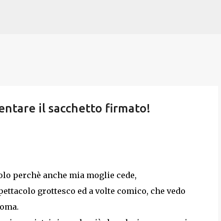
Passa ai contenuti principali
tentare il sacchetto firmato!
solo perchè anche mia moglie cede,
ettacolo grottesco ed a volte comico, che vedo
Roma.