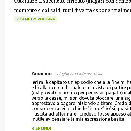
Ostentare il sacchetto firmato (magari con dentro
momento e coi saldi tutti diventa esponenzialmen
VITA METROPOLITANA
Anonimo
21 luglio 2011 alle ore 10:44
C
Ieri mi è capitato un episodio che alla fine mi 
o
e là alla ricerca di qualcosa in vista di partire
(già provato e pronto per per esser pagato) e al
m
verso le casse, mi son dovuta bloccare: una sig
m
apprestavo a pagare iniziando a tirare. Credo 
conseguenza lei mi chiede "è tuo?" io"si,quasi.
e
riuscita ad affermare "credevo fosse appeso al
n
inutile evidenziare la mia espressione basita!
t
RISPONDI