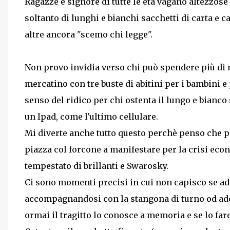
Ragazze e signore di tutte le età vagano altezzose
soltanto di lunghi e bianchi sacchetti di carta e ca
altre ancora "scemo chi legge".
Non provo invidia verso chi può spendere più di 
mercatino con tre buste di abitini per i bambini e
senso del ridico per chi ostenta il lungo e bian
un Ipad, come l'ultimo cellulare.
Mi diverte anche tutto questo perchè penso che 
piazza col forcone a manifestare per la crisi eco
tempestato di brillanti e Swarosky.
Ci sono momenti precisi in cui non capisco se add
accompagnandosi con la stangona di turno od add
ormai il tragitto lo conosce a memoria e se lo fare