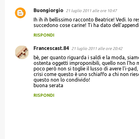
i
Buongiorgio
21 luglio 2011 alle ore 10:47
Ih ih ih bellissimo racconto Beatrice! Vedi. Io 
succedono cose carine! Ti ha dato dell'append
RISPONDI
Francescast.84
21 luglio 2011 alle ore 20:42
bè, per quanto riguarda i saldi e la moda, siam
ostenta oggetti improponibili, quello non l'h
poco però non si toglie il lusso di avere l'i-pa
crisi come questo è uno schiaffo a chi non riesc
questo non lo condivido!
buona serata
RISPONDI