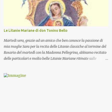
Le Litanie Mariane di don Tonino Bello
Martedi sera, grazie ad un amico che ben conosce la passione di
mia moglie Sara per la recita delle Litanie classiche al termine del
Rosario del martedì con la Madonna Pellegrina, abbiamo recitato
delle particolari e molto belle Litanie Mariane ritmate sulle
invocazioni del Vescovo don Tonino Bello. Sicuramente le conoscete
ma ve le riporto per la gioia vostra e per la condivisione nella
preghiera.