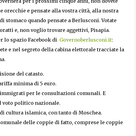
 governerà per i prossimi cinque anni, non dovete
 orecchie e pensate alla vostra città, alla nostra
i di stomaco quando pensate a Berlusconi. Votate
oratti e, non voglio trovare aggettivi, Pisapia.
per lo spazio Facebook di
Governoberlusconi.it
:
ete e nel segreto della cabina elettorale tracciate la
ma.
isione del catasto.
ariffa minima di 5 euro.
li immigrati per le consultazioni comunali. E
l voto politico nazionale.
di cultura islamica, con tanto di Moschea.
 comunale delle coppie di fatto, comprese le coppie