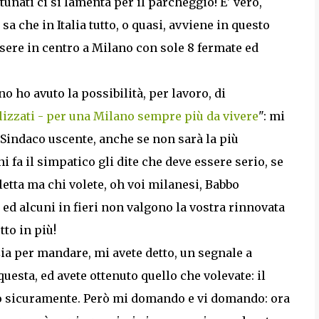
tunati ci si lamenta per il parcheggio! E' vero,
a che in Italia tutto, o quasi, avviene in questo
sere in centro a Milano con sole 8 fermate ed
o ho avuto la possibilità, per lavoro, di
alizzati - per una Milano sempre più da vivere
": mi
 Sindaco uscente, anche se non sarà la più
fa il simpatico gli dite che deve essere serio, se
letta ma chi volete, oh voi milanesi, Babbo
ed alcuni in fieri non valgono la vostra rinnovata
to in più!
zia per mandare, mi avete detto, un segnale a
questa, ed avete ottenuto quello che volevate: il
to sicuramente. Però mi domando e vi domando: ora