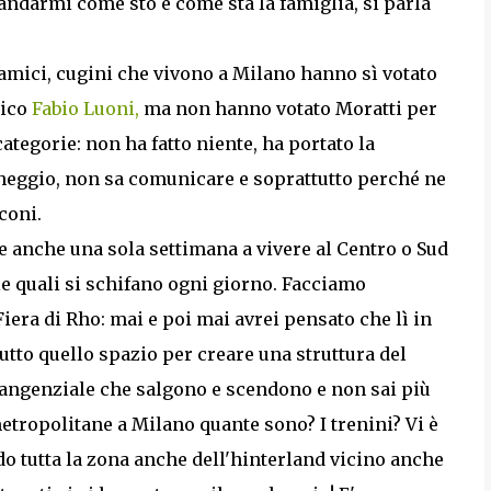
mandarmi come sto e come sta la famiglia, si parla
, amici, cugini che vivono a Milano hanno sì votato
mico
Fabio Luoni,
ma non hanno votato Moratti per
tegorie: non ha fatto niente, ha portato la
heggio, non sa comunicare e soprattutto perché ne
coni.
ire anche una sola settimana a vivere al Centro o Sud
lle quali si schifano ogni giorno. Facciamo
iera di Rho: mai e poi mai avrei pensato che lì in
utto quello spazio per creare una struttura del
i tangenziale che salgono e scendono e non sai più
ropolitane a Milano quante sono? I trenini? Vi è
o tutta la zona anche dell'hinterland vicino anche