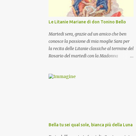
Le Litanie Mariane di don Tonino Bello
Martedi sera, grazie ad un amico che ben
conosce la passione di mia moglie Sara per
la recita delle Litanie classiche al termine del
Rosario del martedì con la Madonna
Pellegrina, abbiamo recitato delle
particolari e molto belle Litanie Mariane
ritmate sulle invocazioni del Vescovo don
Tonino Bello. Sicuramente le conoscete ma
ve le riporto per la gioia vostra e per la
condivisione nella preghiera.
Bella tu sei qual sole, bianca più della Luna