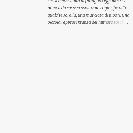
Festa dell'assunta in famiglia.Oggi non ci si
muove da casa: ci aspettano cugini, fratelli,
qualche sorella, una manciata di nipoti. Una
piccola rappresentanza del numero totale
ma comunque ben distribuita per
provenienza di sangue e di regione. A casa ci
aspettano anche le originali olive ascolane.