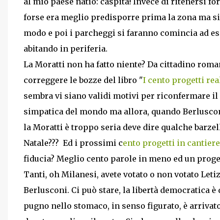
al mio paese natìo: caspita! Invece di ritenersi for
forse era meglio predisporre prima la zona ma si s
modo e poi i parcheggi si faranno comincia ad es
abitando in periferia.
La Moratti non ha fatto niente? Da cittadino roman
correggere le bozze del libro "
I cento progetti re
sembra vi siano validi motivi per riconfermare il
simpatica del mondo ma allora, quando Berlusconi 
la Moratti è troppo seria deve dire qualche barzel
Natale??? Ed i prossimi c
ento progetti in cantiere
fiducia? Meglio cento parole in meno ed un proget
Tanti, oh Milanesi, avete votato o non votato Leti
Berlusconi. Ci può stare, la libertà democratica è 
pugno nello stomaco, in senso figurato, è arriva