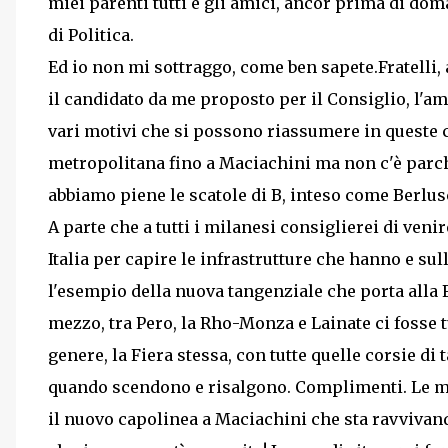
miei parenti tutti e gli amici, ancor prima di do
di Politica.
Ed io non mi sottraggo, come ben sapete.
Fratelli
il candidato da me proposto per il Consiglio, l'a
vari motivi che si possono riassumere in queste ca
metropolitana fino a Maciachini ma non c'è parc
abbiamo piene le scatole di B, inteso come Berlus
A parte che a tutti i milanesi consiglierei di ven
Italia per capire le infrastrutture che hanno e su
l'esempio della nuova tangenziale che porta alla F
mezzo, tra Pero, la Rho-Monza e Lainate ci fosse t
genere, la Fiera stessa, con tutte quelle corsie d
quando scendono e risalgono. Complimenti. Le met
il nuovo capolinea a Maciachini che sta ravvivand