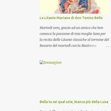
Le Litanie Mariane di don Tonino Bello
Martedi sera, grazie ad un amico che ben
conosce la passione di mia moglie Sara per
la recita delle Litanie classiche al termine del
Rosario del martedì con la Madonna
Pellegrina, abbiamo recitato delle
particolari e molto belle Litanie Mariane
ritmate sulle invocazioni del Vescovo don
Tonino Bello. Sicuramente le conoscete ma
ve le riporto per la gioia vostra e per la
condivisione nella preghiera.
Bella tu sei qual sole, bianca più della Luna