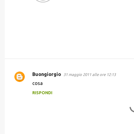
Buongiorgio
31 maggio 2011 alle ore 12:13
C
cosa
o
RISPONDI
m
m
e
n
t