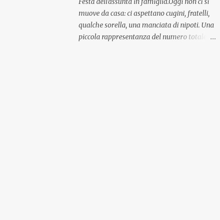
Festa dell'assunta in famiglia.Oggi non ci si
muove da casa: ci aspettano cugini, fratelli,
qualche sorella, una manciata di nipoti. Una
piccola rappresentanza del numero totale
ma comunque ben distribuita per
provenienza di sangue e di regione. A casa ci
aspettano anche le originali olive ascolane.