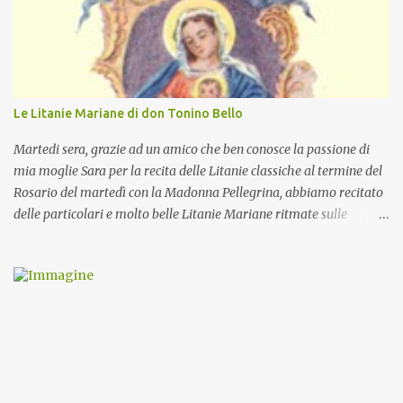
Le Litanie Mariane di don Tonino Bello
Martedi sera, grazie ad un amico che ben conosce la passione di
mia moglie Sara per la recita delle Litanie classiche al termine del
Rosario del martedì con la Madonna Pellegrina, abbiamo recitato
delle particolari e molto belle Litanie Mariane ritmate sulle
invocazioni del Vescovo don Tonino Bello. Sicuramente le conoscete
ma ve le riporto per la gioia vostra e per la condivisione nella
preghiera.