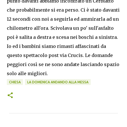
punto davanti abbiamo incontrato un Cerbiatto
che probabilmente si era perso. Ci è stato davanti
12 secondi con noi a seguirla ed ammirarla ad un
chilometro all'ora. Scivolava un po' sull'asfalto
poi è salita a destra e scesa nei boschi a sinistra.
Io ed i bambini siamo rimasti affascinati da
questo spettacolo post via Crucis. Le domande
peggiori così se ne sono andate lasciando spazio
solo alle migliori.
CHIESA
LA DOMENICA ANDANDO ALLA MESSA
C