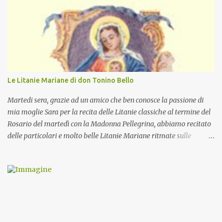
Le Litanie Mariane di don Tonino Bello
Martedi sera, grazie ad un amico che ben conosce la passione di
mia moglie Sara per la recita delle Litanie classiche al termine del
Rosario del martedì con la Madonna Pellegrina, abbiamo recitato
delle particolari e molto belle Litanie Mariane ritmate sulle
invocazioni del Vescovo don Tonino Bello. Sicuramente le conoscete
ma ve le riporto per la gioia vostra e per la condivisione nella
preghiera.