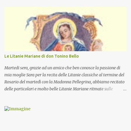
Le Litanie Mariane di don Tonino Bello
Martedi sera, grazie ad un amico che ben conosce la passione di
mia moglie Sara per la recita delle Litanie classiche al termine del
Rosario del martedì con la Madonna Pellegrina, abbiamo recitato
delle particolari e molto belle Litanie Mariane ritmate sulle
invocazioni del Vescovo don Tonino Bello. Sicuramente le conoscete
ma ve le riporto per la gioia vostra e per la condivisione nella
preghiera.