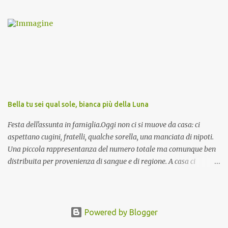
invocazioni del Vescovo don Tonino Bello. Sicuramente le conoscete
ma ve le riporto per la gioia vostra e per la condivisione nella
preghiera.
Bella tu sei qual sole, bianca più della Luna
Festa dell'assunta in famiglia.Oggi non ci si muove da casa: ci
aspettano cugini, fratelli, qualche sorella, una manciata di nipoti.
Una piccola rappresentanza del numero totale ma comunque ben
distribuita per provenienza di sangue e di regione. A casa ci
aspettano anche le originali olive ascolane.
Powered by Blogger