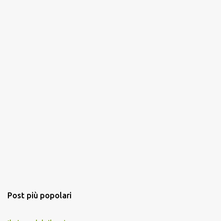
m
e
n
t
o
Post più popolari