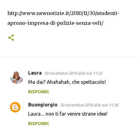
http://www.newnotizie.it/2010/11/30/studenti-
aprono-impresa-di-pulizie-senza-veli/
Laura
30 novembre 2010 alle ore 11:22
C
Ma dai? Ahahahah, che spettacolo!
o
RISPONDI
m
m
Buongiorgio
30 novembre 2010 alle ore 11:36
e
Laura.... non ti far venire strane idee!
n
RISPONDI
t
i