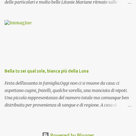
delle particolari e molto belle Litanie Mariane ritmate sulle
invocazioni del Vescovo don Tonino Bello. Sicuramente le conoscete
ma ve le riporto per la gioia vostra e per la condivisione nella
preghiera.
Bella tu sei qual sole, bianca più della Luna
Festa dell'assunta in famiglia.Oggi non ci si muove da casa: ci
aspettano cugini, fratelli, qualche sorella, una manciata di nipoti.
Una piccola rappresentanza del numero totale ma comunque ben
distribuita per provenienza di sangue e di regione. A casa ci
aspettano anche le originali olive ascolane.
Powered by Blogger