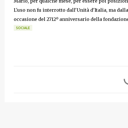
Mario, per qualche mese, per essere poi posiziona
L'uso non fu interrotto dall'Unità d'Italia, ma dalla
occasione del 2712º anniversario della fondazion
SOCIALE
C
o
m
m
e
n
t