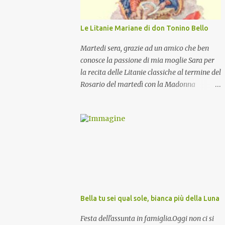
Le Litanie Mariane di don Tonino Bello
Martedi sera, grazie ad un amico che ben
conosce la passione di mia moglie Sara per
la recita delle Litanie classiche al termine del
Rosario del martedì con la Madonna
Pellegrina, abbiamo recitato delle
particolari e molto belle Litanie Mariane
ritmate sulle invocazioni del Vescovo don
Tonino Bello. Sicuramente le conoscete ma
ve le riporto per la gioia vostra e per la
condivisione nella preghiera.
Bella tu sei qual sole, bianca più della Luna
Festa dell'assunta in famiglia.Oggi non ci si