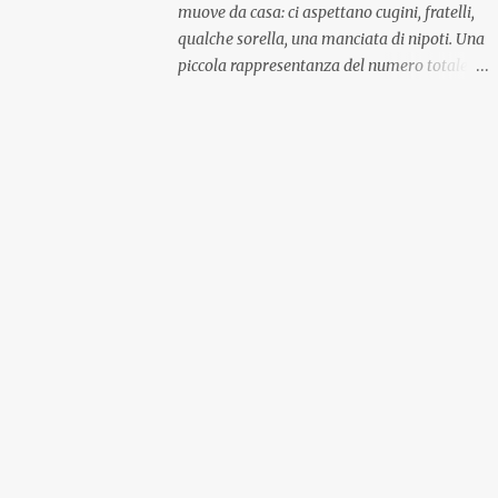
muove da casa: ci aspettano cugini, fratelli,
qualche sorella, una manciata di nipoti. Una
piccola rappresentanza del numero totale
ma comunque ben distribuita per
provenienza di sangue e di regione. A casa ci
aspettano anche le originali olive ascolane.