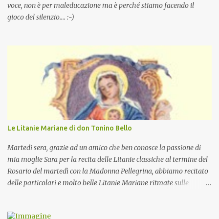
voce, non è per maleducazione ma è perché stiamo facendo il
gioco del silenzio.... :-)
Le Litanie Mariane di don Tonino Bello
Martedi sera, grazie ad un amico che ben conosce la passione di
mia moglie Sara per la recita delle Litanie classiche al termine del
Rosario del martedì con la Madonna Pellegrina, abbiamo recitato
delle particolari e molto belle Litanie Mariane ritmate sulle
invocazioni del Vescovo don Tonino Bello. Sicuramente le conoscete
ma ve le riporto per la gioia vostra e per la condivisione nella
preghiera.