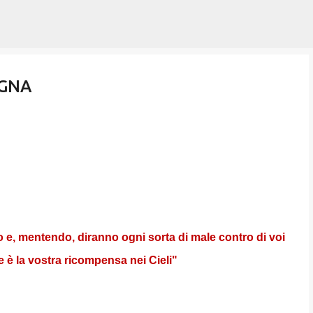
Passa ai contenuti principali
OGNA
o e, mentendo, diranno ogni sorta di male contro di voi
 è la vostra ricompensa nei Cieli"