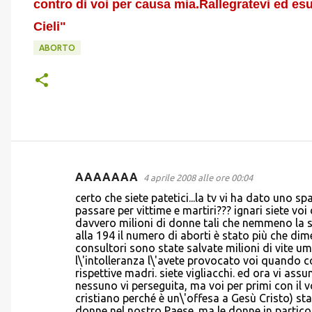
contro di voi per causa mia.Rallegratevi ed es
Cieli"
ABORTO
AAAAAAA
4 aprile 2008 alle ore 00:04
C
certo che siete patetici...la tv vi ha dato uno 
o
passare per vittime e martiri??? ignari siete v
davvero milioni di donne tali che nemmeno la se
m
alla 194 il numero di aborti è stato più che dime
m
consultori sono state salvate milioni di vite u
l\'intolleranza l\'avete provocato voi quando co
e
rispettive madri. siete vigliacchi. ed ora vi ass
n
nessuno vi perseguita, ma voi per primi con il
cristiano perché è un\'offesa a Gesù Cristo) st
t
donne nel nostro Paese. ma le donne in partic