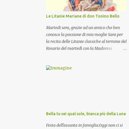
Le Litanie Mariane di don Tonino Bello
Martedi sera, grazie ad un amico che ben
conosce la passione di mia moglie Sara per
la recita delle Litanie classiche al termine del
Rosario del martedì con la Madonna
Pellegrina, abbiamo recitato delle
particolari e molto belle Litanie Mariane
ritmate sulle invocazioni del Vescovo don
Tonino Bello. Sicuramente le conoscete ma
ve le riporto per la gioia vostra e per la
condivisione nella preghiera.
Bella tu sei qual sole, bianca più della Luna
Festa dell'assunta in famiglia.Oggi non ci si