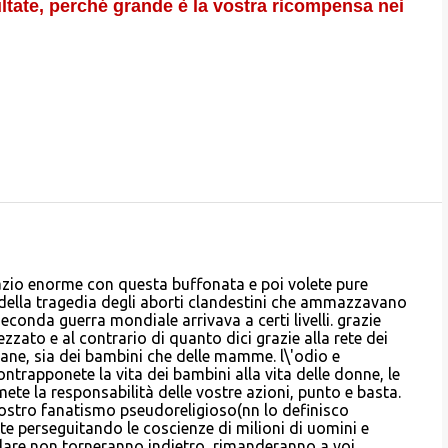
ultate, perché grande è la vostra ricompensa nei
spazio enorme con questa buffonata e poi volete pure
oi della tragedia degli aborti clandestini che ammazzavano
conda guerra mondiale arrivava a certi livelli. grazie
zzato e al contrario di quanto dici grazie alla rete dei
mane, sia dei bambini che delle mamme. l\'odio e
ntrapponete la vita dei bambini alla vita delle donne, le
umete la responsabilità delle vostre azioni, punto e basta.
 vostro fanatismo pseudoreligioso(nn lo definisco
ate perseguitando le coscienze di milioni di uomini e
olare non torneranno indietro, rimanderanno a voi