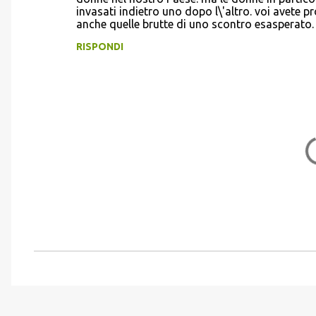
i
invasati indietro uno dopo l\'altro. voi avete 
anche quelle brutte di uno scontro esasperato. 
RISPONDI
P
o
s
t