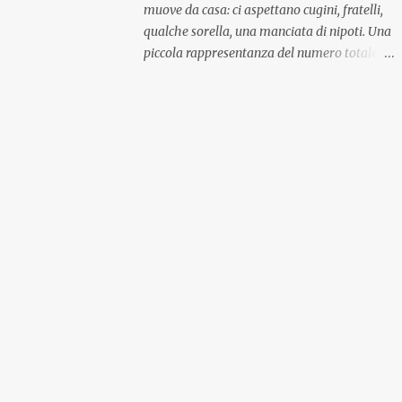
muove da casa: ci aspettano cugini, fratelli,
qualche sorella, una manciata di nipoti. Una
piccola rappresentanza del numero totale
ma comunque ben distribuita per
provenienza di sangue e di regione. A casa ci
aspettano anche le originali olive ascolane.