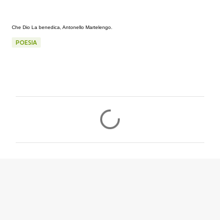
Che Dio La benedica, Antonello Martelengo.
POESIA
C
o
m
m
e
n
t
i