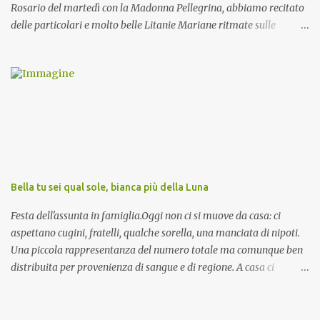
Rosario del martedì con la Madonna Pellegrina, abbiamo recitato
delle particolari e molto belle Litanie Mariane ritmate sulle
invocazioni del Vescovo don Tonino Bello. Sicuramente le conoscete
ma ve le riporto per la gioia vostra e per la condivisione nella
preghiera.
Bella tu sei qual sole, bianca più della Luna
Festa dell'assunta in famiglia.Oggi non ci si muove da casa: ci
aspettano cugini, fratelli, qualche sorella, una manciata di nipoti.
Una piccola rappresentanza del numero totale ma comunque ben
distribuita per provenienza di sangue e di regione. A casa ci
aspettano anche le originali olive ascolane.