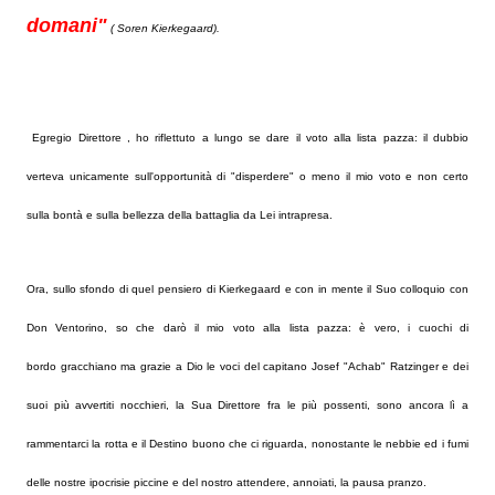
domani"
( Soren Kierkegaard).
Egregio Direttore , ho riflettuto a lungo se dare il voto alla lista pazza: il dubbio
verteva unicamente sull'opportunità di "disperdere" o meno il mio voto e non certo
sulla bontà e sulla bellezza della battaglia da Lei intrapresa.
Ora, sullo sfondo di quel pensiero di Kierkegaard e con in mente il Suo colloquio con
Don Ventorino, so che darò il mio voto alla lista pazza: è vero, i cuochi di
bordo gracchiano ma grazie a Dio le voci del capitano Josef "Achab" Ratzinger e dei
suoi più avvertiti nocchieri, la Sua Direttore fra le più possenti, sono ancora lì a
rammentarci la rotta e il Destino buono che ci riguarda, nonostante le nebbie ed i fumi
delle nostre ipocrisie piccine e del nostro attendere, annoiati, la pausa pranzo.