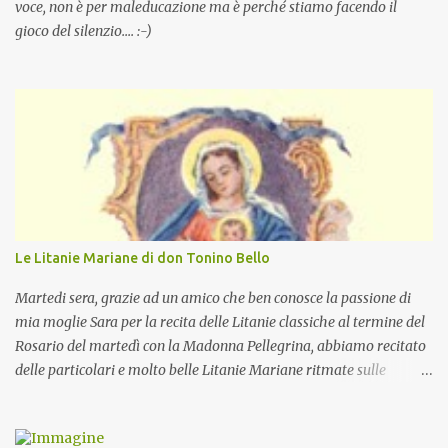
voce, non è per maleducazione ma è perché stiamo facendo il
gioco del silenzio.... :-)
Le Litanie Mariane di don Tonino Bello
Martedi sera, grazie ad un amico che ben conosce la passione di
mia moglie Sara per la recita delle Litanie classiche al termine del
Rosario del martedì con la Madonna Pellegrina, abbiamo recitato
delle particolari e molto belle Litanie Mariane ritmate sulle
invocazioni del Vescovo don Tonino Bello. Sicuramente le conoscete
ma ve le riporto per la gioia vostra e per la condivisione nella
preghiera.