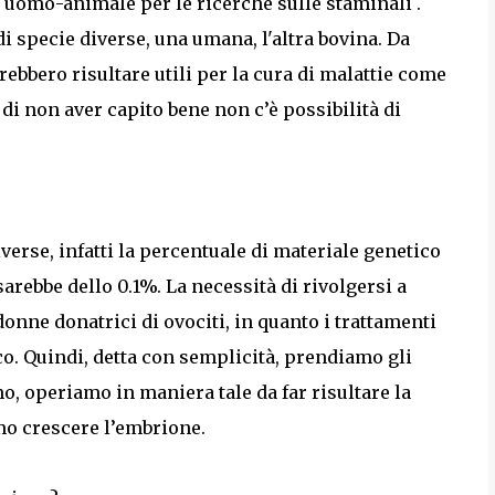
 uomo-animale per le ricerche sulle staminali .
 di specie diverse, una umana, l'altra bovina. Da
rebbero risultare utili per la cura di malattie come
 di non aver capito bene non c’è possibilità di
erse, infatti la percentuale di materiale genetico
rebbe dello 0.1%. La necessità di rivolgersi a
donne donatrici di ovociti, in quanto i trattamenti
co. Quindi, detta con semplicità, prendiamo gli
o, operiamo in maniera tale da far risultare la
o crescere l’embrione.