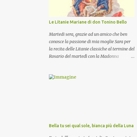
Le Litanie Mariane di don Tonino Bello
Martedi sera, grazie ad un amico che ben
conosce la passione di mia moglie Sara per
la recita delle Litanie classiche al termine del
Rosario del martedì con la Madonna
Pellegrina, abbiamo recitato delle
particolari e molto belle Litanie Mariane
ritmate sulle invocazioni del Vescovo don
Tonino Bello. Sicuramente le conoscete ma
ve le riporto per la gioia vostra e per la
condivisione nella preghiera.
Bella tu sei qual sole, bianca più della Luna