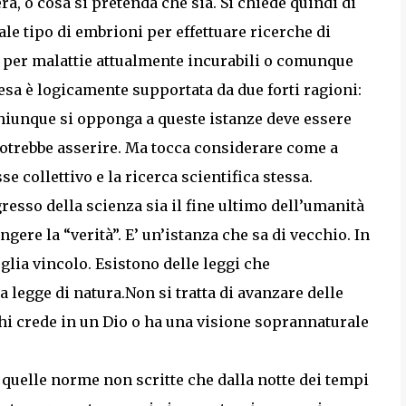
a, o cosa si pretenda che sia. Si chiede quindi di
le tipo di embrioni per effettuare ricerche di
a per malattie attualmente incurabili o comunque
etesa è logicamente supportata da due forti ragioni:
 Chiunque si opponga a queste istanze deve essere
otrebbe asserire. Ma tocca considerare come a
e collettivo e la ricerca scientifica stessa.
esso della scienza sia il fine ultimo dell’umanità
gere la “verità”. E’ un’istanza che sa di vecchio. In
glia vincolo. Esistono delle leggi che
a legge di natura.Non si tratta di avanzare delle
chi crede in un Dio o ha una visione soprannaturale
 quelle norme non scritte che dalla notte dei tempi