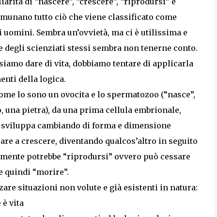
iarità di “nascere”, “crescere”, “riprodursi” e
ccomunano tutto ciò che viene classificato come
li uomini. Sembra un’ovvietà, ma ci è utilissima e
e degli scienziati stessi sembra non tenerne conto.
siamo dare di vita, dobbiamo tentare di applicarla
nti della logica.
come lo sono un ovocita e lo spermatozoo (“nasce”,
 una pietra), da una prima cellula embrionale,
 si sviluppa cambiando di forma e dimensione
are a crescere, diventando qualcos’altro in seguito
almente potrebbe “riprodursi” ovvero può cessare
e quindi “morire”.
are situazioni non volute e già esistenti in natura:
 è vita