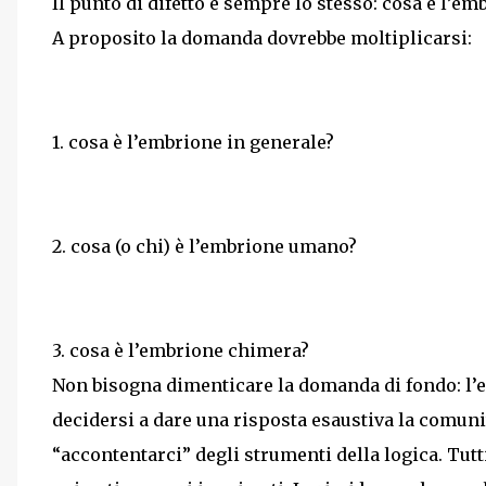
Il punto di difetto è sempre lo stesso: cosa è l’em
A proposito la domanda dovrebbe moltiplicarsi:
1. cosa è l’embrione in generale?
2. cosa (o chi) è l’embrione umano?
3. cosa è l’embrione chimera?
Non bisogna dimenticare la domanda di fondo: l
decidersi a dare una risposta esaustiva la comun
“accontentarci” degli strumenti della logica. Tut