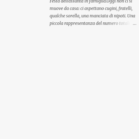
Festa dell'assunta in famiglia.Oggi non ci si
muove da casa: ci aspettano cugini, fratelli,
qualche sorella, una manciata di nipoti. Una
piccola rappresentanza del numero totale
ma comunque ben distribuita per
provenienza di sangue e di regione. A casa ci
aspettano anche le originali olive ascolane.