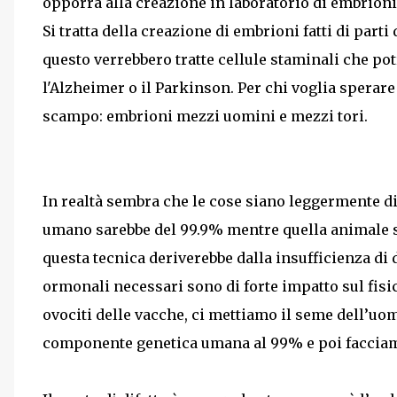
opporrà alla creazione in laboratorio di embrioni
Si tratta della creazione di embrioni fatti di parti
questo verrebbero tratte cellule staminali che pot
l'Alzheimer o il Parkinson. Per chi voglia sperare
scampo: embrioni mezzi uomini e mezzi tori.
In realtà sembra che le cose siano leggermente div
umano sarebbe del 99.9% mentre quella animale sa
questa tecnica deriverebbe dalla insufficienza di 
ormonali necessari sono di forte impatto sul fisi
ovociti delle vacche, ci mettiamo il seme dell’uom
componente genetica umana al 99% e poi facciam