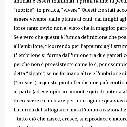
animati e esseri inanimati. I primi hanno la pecul
“morire”; in pratica, “vivere”. Questi tre stati a
essere vivente, dalle piante ai cani, dai funghi ag
forse tanto ovvio non è, visto che la maggior part
Se è vero che questa è l’unica definizione che pos
all’embrione, ricorrendo per l’appunto agli strume
L’ embrione si forma dall’unione tra due gameti 
perché non è preesistente come lo è, per esempio,
detta “zigote”, se ne formano altre e l’embrione
(“cresce”), a questo punto l’embrione può continu
al parto (ad esempio, un uomo) e quindi potenzi
di crescere e cambiare per una ragione qualsiasi 
La forma del sillogismo aiuta l’uomo a razionalizz
- tutto ciò che nasce, cresce, si riproduce e muore