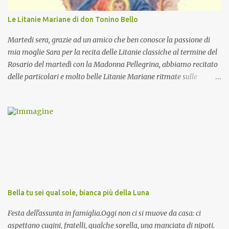
Le Litanie Mariane di don Tonino Bello
Martedi sera, grazie ad un amico che ben conosce la passione di
mia moglie Sara per la recita delle Litanie classiche al termine del
Rosario del martedì con la Madonna Pellegrina, abbiamo recitato
delle particolari e molto belle Litanie Mariane ritmate sulle
invocazioni del Vescovo don Tonino Bello. Sicuramente le conoscete
ma ve le riporto per la gioia vostra e per la condivisione nella
preghiera.
Bella tu sei qual sole, bianca più della Luna
Festa dell'assunta in famiglia.Oggi non ci si muove da casa: ci
aspettano cugini, fratelli, qualche sorella, una manciata di nipoti.