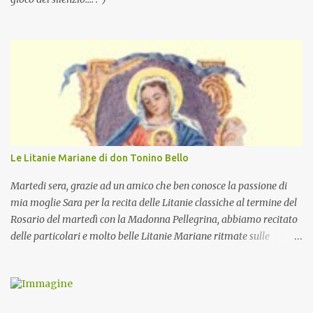
Le Litanie Mariane di don Tonino Bello
Martedi sera, grazie ad un amico che ben conosce la passione di
mia moglie Sara per la recita delle Litanie classiche al termine del
Rosario del martedì con la Madonna Pellegrina, abbiamo recitato
delle particolari e molto belle Litanie Mariane ritmate sulle
invocazioni del Vescovo don Tonino Bello. Sicuramente le conoscete
ma ve le riporto per la gioia vostra e per la condivisione nella
preghiera.