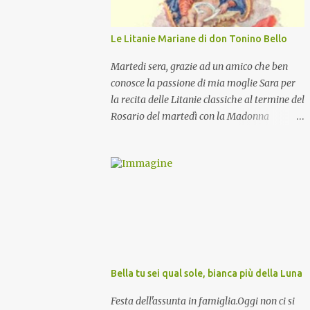
Le Litanie Mariane di don Tonino Bello
Martedi sera, grazie ad un amico che ben
conosce la passione di mia moglie Sara per
la recita delle Litanie classiche al termine del
Rosario del martedì con la Madonna
Pellegrina, abbiamo recitato delle
particolari e molto belle Litanie Mariane
ritmate sulle invocazioni del Vescovo don
Tonino Bello. Sicuramente le conoscete ma
ve le riporto per la gioia vostra e per la
condivisione nella preghiera.
Bella tu sei qual sole, bianca più della Luna
Festa dell'assunta in famiglia.Oggi non ci si