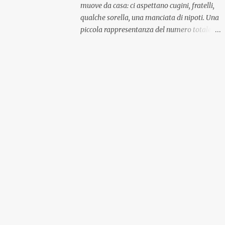
muove da casa: ci aspettano cugini, fratelli,
qualche sorella, una manciata di nipoti. Una
piccola rappresentanza del numero totale
ma comunque ben distribuita per
provenienza di sangue e di regione. A casa ci
aspettano anche le originali olive ascolane.