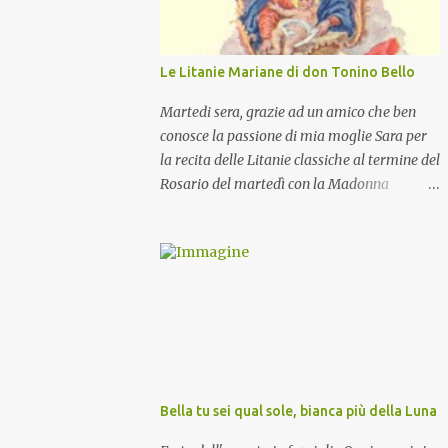
Le Litanie Mariane di don Tonino Bello
Martedi sera, grazie ad un amico che ben
conosce la passione di mia moglie Sara per
la recita delle Litanie classiche al termine del
Rosario del martedì con la Madonna
Pellegrina, abbiamo recitato delle
particolari e molto belle Litanie Mariane
ritmate sulle invocazioni del Vescovo don
Tonino Bello. Sicuramente le conoscete ma
ve le riporto per la gioia vostra e per la
condivisione nella preghiera.
Bella tu sei qual sole, bianca più della Luna