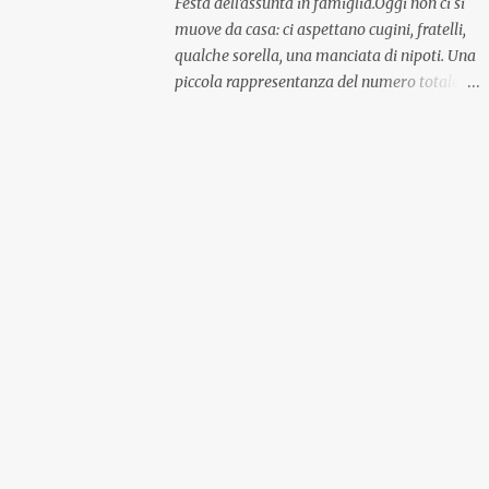
Festa dell'assunta in famiglia.Oggi non ci si
muove da casa: ci aspettano cugini, fratelli,
qualche sorella, una manciata di nipoti. Una
piccola rappresentanza del numero totale
ma comunque ben distribuita per
provenienza di sangue e di regione. A casa ci
aspettano anche le originali olive ascolane.