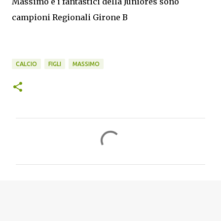
Massimo e i fantastici della Juniores sono
campioni Regionali Girone B
CALCIO
FIGLI
MASSIMO
C
o
m
m
e
n
t