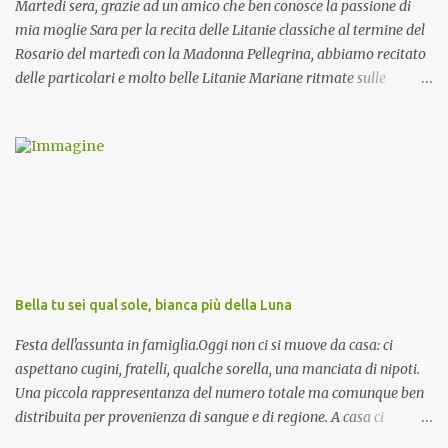
Martedi sera, grazie ad un amico che ben conosce la passione di
mia moglie Sara per la recita delle Litanie classiche al termine del
Rosario del martedì con la Madonna Pellegrina, abbiamo recitato
delle particolari e molto belle Litanie Mariane ritmate sulle
invocazioni del Vescovo don Tonino Bello. Sicuramente le conoscete
ma ve le riporto per la gioia vostra e per la condivisione nella
preghiera.
Bella tu sei qual sole, bianca più della Luna
Festa dell'assunta in famiglia.Oggi non ci si muove da casa: ci
aspettano cugini, fratelli, qualche sorella, una manciata di nipoti.
Una piccola rappresentanza del numero totale ma comunque ben
distribuita per provenienza di sangue e di regione. A casa ci
aspettano anche le originali olive ascolane.