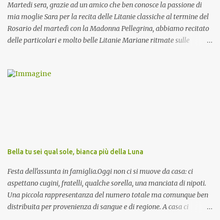
Martedi sera, grazie ad un amico che ben conosce la passione di
mia moglie Sara per la recita delle Litanie classiche al termine del
Rosario del martedì con la Madonna Pellegrina, abbiamo recitato
delle particolari e molto belle Litanie Mariane ritmate sulle
invocazioni del Vescovo don Tonino Bello. Sicuramente le conoscete
ma ve le riporto per la gioia vostra e per la condivisione nella
preghiera.
Bella tu sei qual sole, bianca più della Luna
Festa dell'assunta in famiglia.Oggi non ci si muove da casa: ci
aspettano cugini, fratelli, qualche sorella, una manciata di nipoti.
Una piccola rappresentanza del numero totale ma comunque ben
distribuita per provenienza di sangue e di regione. A casa ci
aspettano anche le originali olive ascolane.