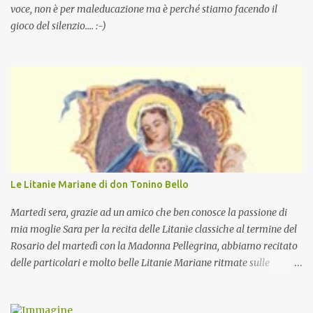
voce, non è per maleducazione ma è perché stiamo facendo il
gioco del silenzio.... :-)
Le Litanie Mariane di don Tonino Bello
Martedi sera, grazie ad un amico che ben conosce la passione di
mia moglie Sara per la recita delle Litanie classiche al termine del
Rosario del martedì con la Madonna Pellegrina, abbiamo recitato
delle particolari e molto belle Litanie Mariane ritmate sulle
invocazioni del Vescovo don Tonino Bello. Sicuramente le conoscete
ma ve le riporto per la gioia vostra e per la condivisione nella
preghiera.