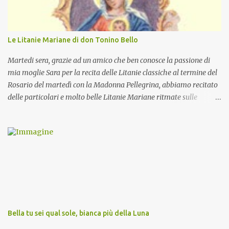
Le Litanie Mariane di don Tonino Bello
Martedi sera, grazie ad un amico che ben conosce la passione di
mia moglie Sara per la recita delle Litanie classiche al termine del
Rosario del martedì con la Madonna Pellegrina, abbiamo recitato
delle particolari e molto belle Litanie Mariane ritmate sulle
invocazioni del Vescovo don Tonino Bello. Sicuramente le conoscete
ma ve le riporto per la gioia vostra e per la condivisione nella
preghiera.
Bella tu sei qual sole, bianca più della Luna