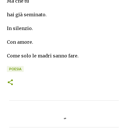
Ma che tu
hai già seminato.
In silenzio.
Con amore.
Come solo le madri sanno fare.
POESIA
C
o
m