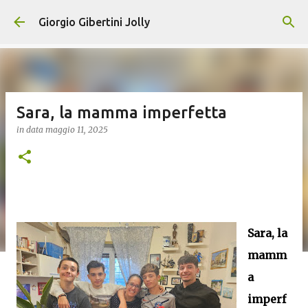
Passa ai contenuti principali
Giorgio Gibertini Jolly
Sara, la mamma imperfetta
in data
maggio 11, 2025
Sara, la
mamm
a
imperf