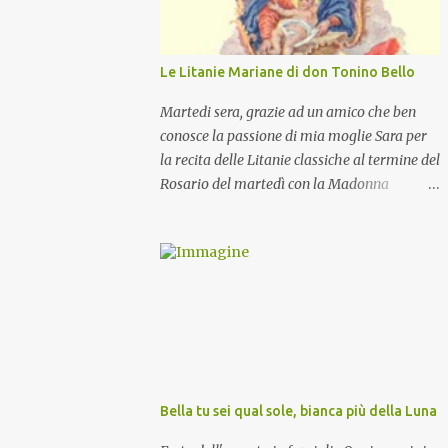
Le Litanie Mariane di don Tonino Bello
Martedi sera, grazie ad un amico che ben
conosce la passione di mia moglie Sara per
la recita delle Litanie classiche al termine del
Rosario del martedì con la Madonna
Pellegrina, abbiamo recitato delle
particolari e molto belle Litanie Mariane
ritmate sulle invocazioni del Vescovo don
Tonino Bello. Sicuramente le conoscete ma
ve le riporto per la gioia vostra e per la
condivisione nella preghiera.
Bella tu sei qual sole, bianca più della Luna