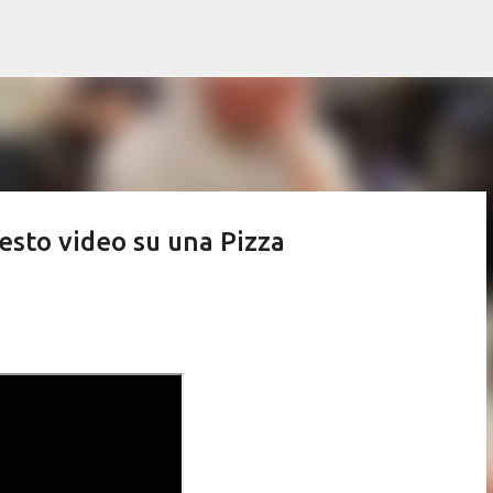
Passa ai contenuti principali
uesto video su una Pizza