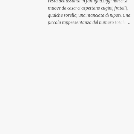
Festa dell'assunta in famiglia.Oggi non ci si
muove da casa: ci aspettano cugini, fratelli,
qualche sorella, una manciata di nipoti. Una
piccola rappresentanza del numero totale
ma comunque ben distribuita per
provenienza di sangue e di regione. A casa ci
aspettano anche le originali olive ascolane.