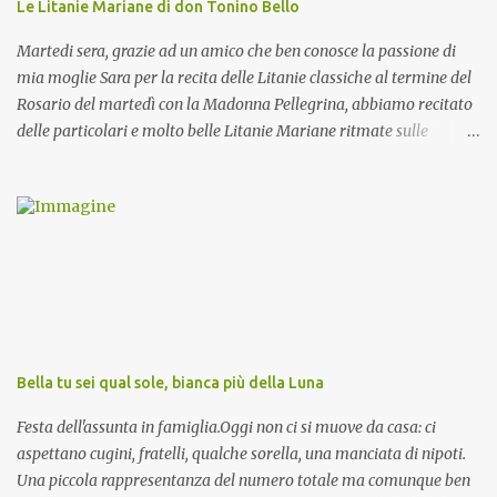
Le Litanie Mariane di don Tonino Bello
Martedi sera, grazie ad un amico che ben conosce la passione di
mia moglie Sara per la recita delle Litanie classiche al termine del
Rosario del martedì con la Madonna Pellegrina, abbiamo recitato
delle particolari e molto belle Litanie Mariane ritmate sulle
invocazioni del Vescovo don Tonino Bello. Sicuramente le conoscete
ma ve le riporto per la gioia vostra e per la condivisione nella
preghiera.
Bella tu sei qual sole, bianca più della Luna
Festa dell'assunta in famiglia.Oggi non ci si muove da casa: ci
aspettano cugini, fratelli, qualche sorella, una manciata di nipoti.
Una piccola rappresentanza del numero totale ma comunque ben