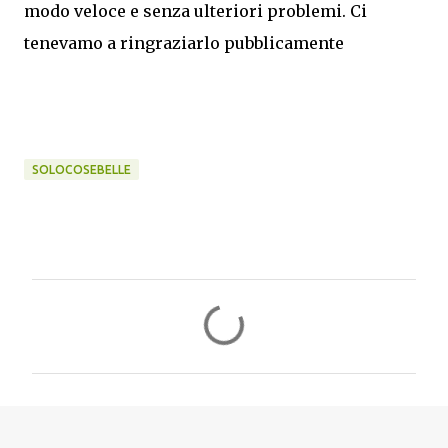
modo veloce e senza ulteriori problemi. Ci
tenevamo a ringraziarlo pubblicamente
SOLOCOSEBELLE
C
o
m
m
e