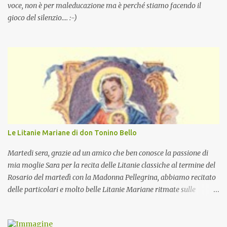
voce, non è per maleducazione ma è perché stiamo facendo il
gioco del silenzio.... :-)
Le Litanie Mariane di don Tonino Bello
Martedi sera, grazie ad un amico che ben conosce la passione di
mia moglie Sara per la recita delle Litanie classiche al termine del
Rosario del martedì con la Madonna Pellegrina, abbiamo recitato
delle particolari e molto belle Litanie Mariane ritmate sulle
invocazioni del Vescovo don Tonino Bello. Sicuramente le conoscete
ma ve le riporto per la gioia vostra e per la condivisione nella
preghiera.