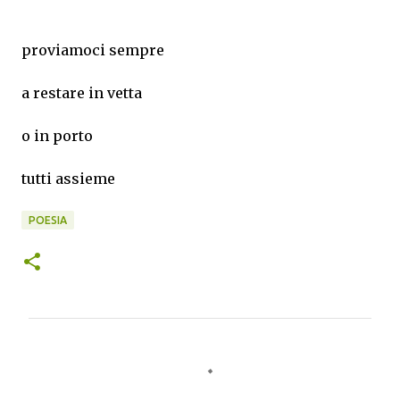
proviamoci sempre
a restare in vetta
o in porto
tutti assieme
POESIA
C
o
m