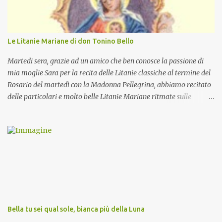
Le Litanie Mariane di don Tonino Bello
Martedi sera, grazie ad un amico che ben conosce la passione di
mia moglie Sara per la recita delle Litanie classiche al termine del
Rosario del martedì con la Madonna Pellegrina, abbiamo recitato
delle particolari e molto belle Litanie Mariane ritmate sulle
invocazioni del Vescovo don Tonino Bello. Sicuramente le conoscete
ma ve le riporto per la gioia vostra e per la condivisione nella
preghiera.
Bella tu sei qual sole, bianca più della Luna