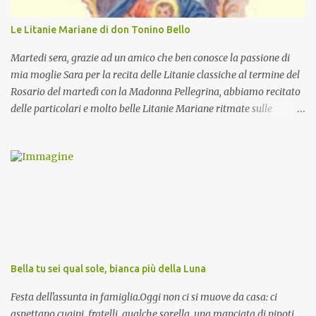
Le Litanie Mariane di don Tonino Bello
Martedi sera, grazie ad un amico che ben conosce la passione di
mia moglie Sara per la recita delle Litanie classiche al termine del
Rosario del martedì con la Madonna Pellegrina, abbiamo recitato
delle particolari e molto belle Litanie Mariane ritmate sulle
invocazioni del Vescovo don Tonino Bello. Sicuramente le conoscete
ma ve le riporto per la gioia vostra e per la condivisione nella
preghiera.
Bella tu sei qual sole, bianca più della Luna
Festa dell'assunta in famiglia.Oggi non ci si muove da casa: ci
aspettano cugini, fratelli, qualche sorella, una manciata di nipoti.