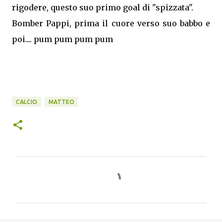
rigodere, questo suo primo goal di "spizzata".
Bomber Pappi, prima il cuore verso suo babbo e
poi.... pum pum pum pum
CALCIO
MATTEO
C
o
m
m