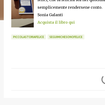
semplicemente rendersene conto.
Sonia Galanti
Acquista il libro qui
PICCOLASTORIAFELICE
SEGUIMICHESONOFELICE
C
o
m
m
e