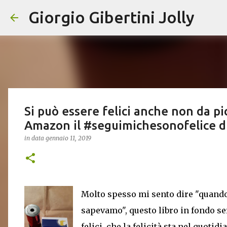
Giorgio Gibertini Jolly
Si può essere felici anche non da pi
Amazon il #seguimichesonofelice di
in data
gennaio 11, 2019
Molto spesso mi sento dire "quando
sapevamo", questo libro in fondo se
felici, che la felicità sta nel quoti