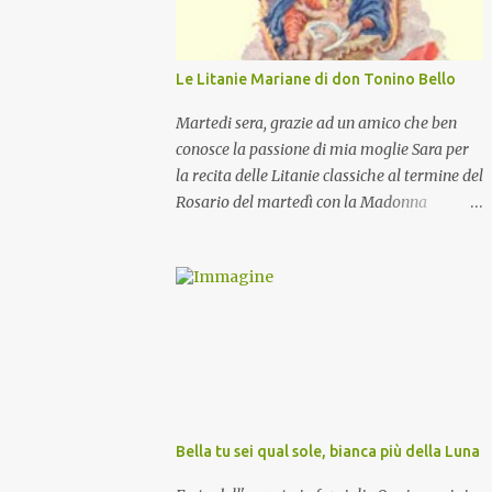
Le Litanie Mariane di don Tonino Bello
Martedi sera, grazie ad un amico che ben
conosce la passione di mia moglie Sara per
la recita delle Litanie classiche al termine del
Rosario del martedì con la Madonna
Pellegrina, abbiamo recitato delle
particolari e molto belle Litanie Mariane
ritmate sulle invocazioni del Vescovo don
Tonino Bello. Sicuramente le conoscete ma
ve le riporto per la gioia vostra e per la
condivisione nella preghiera.
Bella tu sei qual sole, bianca più della Luna