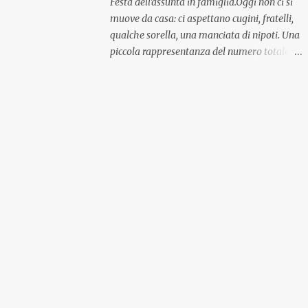
Festa dell'assunta in famiglia.Oggi non ci si
muove da casa: ci aspettano cugini, fratelli,
qualche sorella, una manciata di nipoti. Una
piccola rappresentanza del numero totale
ma comunque ben distribuita per
provenienza di sangue e di regione. A casa ci
aspettano anche le originali olive ascolane.