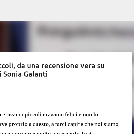
Passa ai contenuti principali
ccoli, da una recensione vera su
 Sonia Galanti
 eravamo piccoli eravamo felici e non lo
rve proprio a questo, a farci capire che noi siamo
diano e non serve molto per esserlo, basta