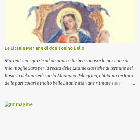
Le Litanie Mariane di don Tonino Bello
Martedi sera, grazie ad un amico che ben conosce la passione di
mia moglie Sara per la recita delle Litanie classiche al termine del
Rosario del martedì con la Madonna Pellegrina, abbiamo recitato
delle particolari e molto belle Litanie Mariane ritmate sulle
invocazioni del Vescovo don Tonino Bello. Sicuramente le conoscete
ma ve le riporto per la gioia vostra e per la condivisione nella
preghiera.