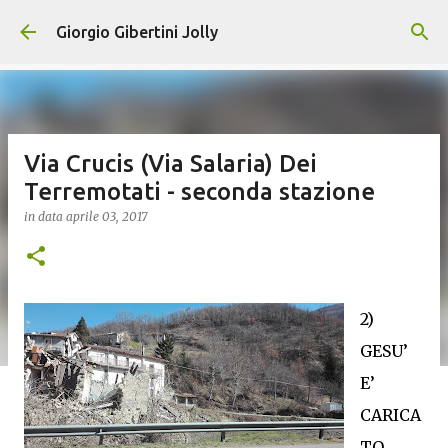
Passa ai contenuti principali
Giorgio Gibertini Jolly
Via Crucis (Via Salaria) Dei
Terremotati - seconda stazione
in data
aprile 03, 2017
2)
GESU’
E’
CARICA
TO