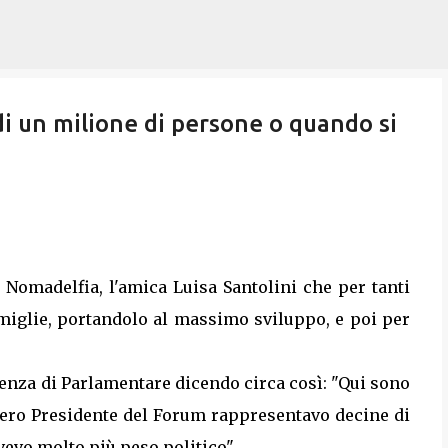
Passa ai contenuti principali
di un milione di persone o quando si
 Nomadelfia, l'amica Luisa Santolini che per tanti
miglie, portandolo al massimo sviluppo, e poi per
ienza di Parlamentare dicendo circa così: "Qui sono
 ero Presidente del Forum rappresentavo decine di
vevo molto più peso politico".