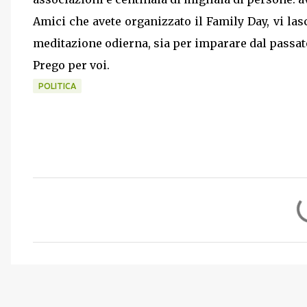
Amici che avete organizzato il Family Day, vi las
meditazione odierna, sia per imparare dal passato
Prego per voi.
POLITICA
C
o
m
m
e
n