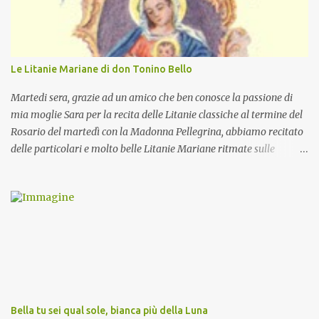
Le Litanie Mariane di don Tonino Bello
Martedi sera, grazie ad un amico che ben conosce la passione di
mia moglie Sara per la recita delle Litanie classiche al termine del
Rosario del martedì con la Madonna Pellegrina, abbiamo recitato
delle particolari e molto belle Litanie Mariane ritmate sulle
invocazioni del Vescovo don Tonino Bello. Sicuramente le conoscete
ma ve le riporto per la gioia vostra e per la condivisione nella
preghiera.
Bella tu sei qual sole, bianca più della Luna