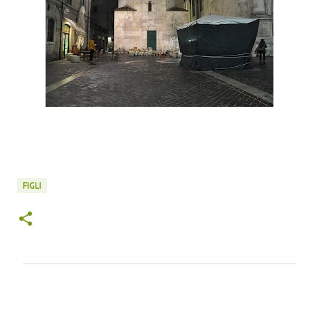
FIGLI
C
o