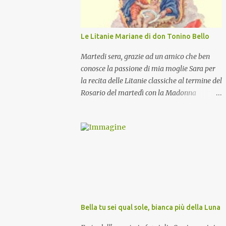
Le Litanie Mariane di don Tonino Bello
Martedi sera, grazie ad un amico che ben
conosce la passione di mia moglie Sara per
la recita delle Litanie classiche al termine del
Rosario del martedì con la Madonna
Pellegrina, abbiamo recitato delle
particolari e molto belle Litanie Mariane
ritmate sulle invocazioni del Vescovo don
Tonino Bello. Sicuramente le conoscete ma
ve le riporto per la gioia vostra e per la
condivisione nella preghiera.
Bella tu sei qual sole, bianca più della Luna