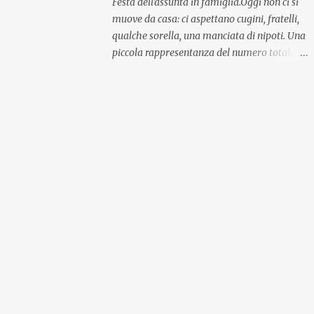
Festa dell'assunta in famiglia.Oggi non ci si
muove da casa: ci aspettano cugini, fratelli,
qualche sorella, una manciata di nipoti. Una
piccola rappresentanza del numero totale
ma comunque ben distribuita per
provenienza di sangue e di regione. A casa ci
aspettano anche le originali olive ascolane.