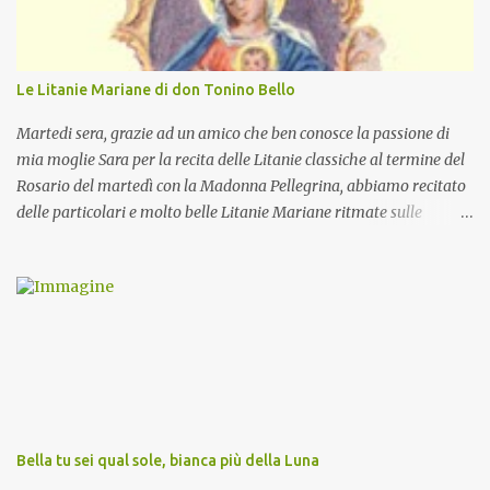
Le Litanie Mariane di don Tonino Bello
Martedi sera, grazie ad un amico che ben conosce la passione di
mia moglie Sara per la recita delle Litanie classiche al termine del
Rosario del martedì con la Madonna Pellegrina, abbiamo recitato
delle particolari e molto belle Litanie Mariane ritmate sulle
invocazioni del Vescovo don Tonino Bello. Sicuramente le conoscete
ma ve le riporto per la gioia vostra e per la condivisione nella
preghiera.
Bella tu sei qual sole, bianca più della Luna