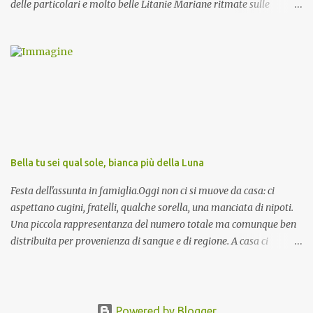
delle particolari e molto belle Litanie Mariane ritmate sulle
invocazioni del Vescovo don Tonino Bello. Sicuramente le conoscete
ma ve le riporto per la gioia vostra e per la condivisione nella
preghiera.
Bella tu sei qual sole, bianca più della Luna
Festa dell'assunta in famiglia.Oggi non ci si muove da casa: ci
aspettano cugini, fratelli, qualche sorella, una manciata di nipoti.
Una piccola rappresentanza del numero totale ma comunque ben
distribuita per provenienza di sangue e di regione. A casa ci
aspettano anche le originali olive ascolane.
Powered by Blogger