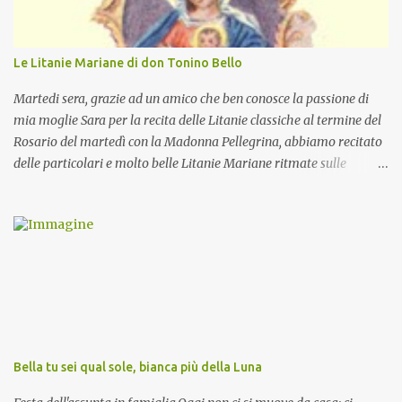
Le Litanie Mariane di don Tonino Bello
Martedi sera, grazie ad un amico che ben conosce la passione di
mia moglie Sara per la recita delle Litanie classiche al termine del
Rosario del martedì con la Madonna Pellegrina, abbiamo recitato
delle particolari e molto belle Litanie Mariane ritmate sulle
invocazioni del Vescovo don Tonino Bello. Sicuramente le conoscete
ma ve le riporto per la gioia vostra e per la condivisione nella
preghiera.
Bella tu sei qual sole, bianca più della Luna