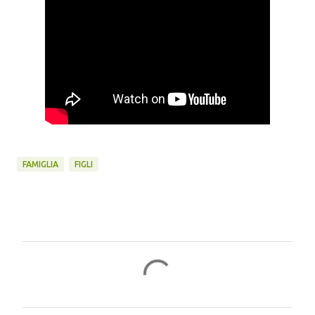
FAMIGLIA
FIGLI
C
o
m