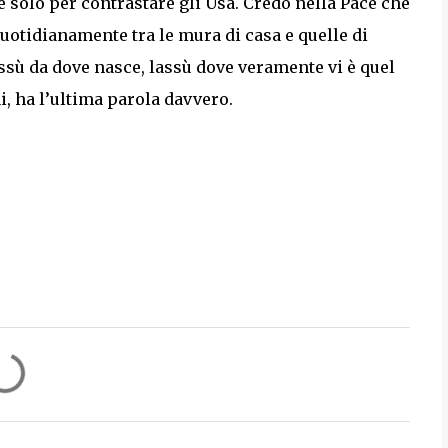
e solo per contrastare gli Usa. Credo nella Pace che
quotidianamente tra le mura di casa e quelle di
lassù da dove nasce, lassù dove veramente vi è quel
i, ha l’ultima parola davvero.