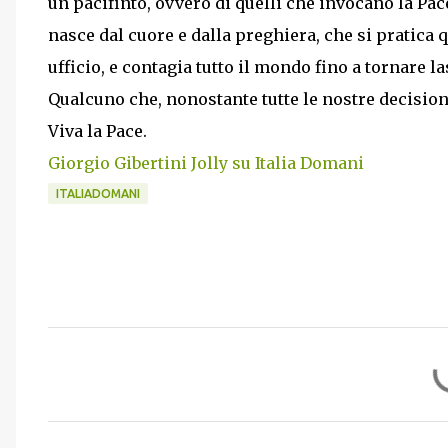
un pacifinto, ovvero di quelli che invocano la Pac
nasce dal cuore e dalla preghiera, che si pratica 
ufficio, e contagia tutto il mondo fino a tornare 
Qualcuno che, nonostante tutte le nostre decision
Viva la Pace.
Giorgio Gibertini Jolly su Italia Domani
ITALIADOMANI
C
o
m
m