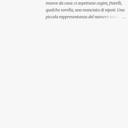
muove da casa: ci aspettano cugini, fratelli,
qualche sorella, una manciata di nipoti. Una
piccola rappresentanza del numero totale
ma comunque ben distribuita per
provenienza di sangue e di regione. A casa ci
aspettano anche le originali olive ascolane.