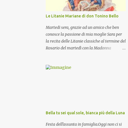
Le Litanie Mariane di don Tonino Bello
Martedi sera, grazie ad un amico che ben
conosce la passione di mia moglie Sara per
la recita delle Litanie classiche al termine del
Rosario del martedì con la Madonna
Pellegrina, abbiamo recitato delle
particolari e molto belle Litanie Mariane
ritmate sulle invocazioni del Vescovo don
Tonino Bello. Sicuramente le conoscete ma
ve le riporto per la gioia vostra e per la
condivisione nella preghiera.
Bella tu sei qual sole, bianca più della Luna
Festa dell'assunta in famiglia.Oggi non ci si