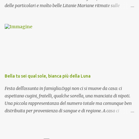
delle particolari e molto belle Litanie Mariane ritmate sulle
invocazioni del Vescovo don Tonino Bello. Sicuramente le conoscete
ma ve le riporto per la gioia vostra e per la condivisione nella
preghiera.
Bella tu sei qual sole, bianca più della Luna
Festa dell'assunta in famiglia.Oggi non ci si muove da casa: ci
aspettano cugini, fratelli, qualche sorella, una manciata di nipoti.
Una piccola rappresentanza del numero totale ma comunque ben
distribuita per provenienza di sangue e di regione. A casa ci
aspettano anche le originali olive ascolane.