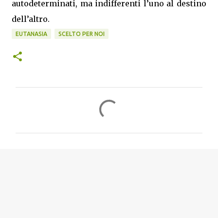
autodeterminati, ma indifferenti l’uno al destino
dell’altro.
EUTANASIA
SCELTO PER NOI
C
o
m
m
e
n
t
i