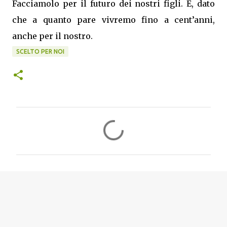
Facciamolo per il futuro dei nostri figli. E, dato
che a quanto pare vivremo fino a cent’anni,
anche per il nostro.
SCELTO PER NOI
C
o
m
m
e
n
t
i