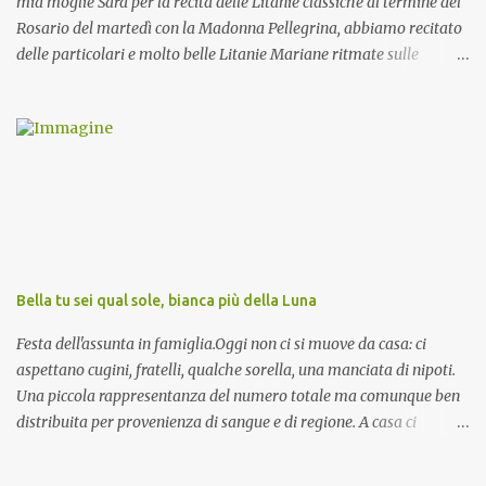
mia moglie Sara per la recita delle Litanie classiche al termine del
Rosario del martedì con la Madonna Pellegrina, abbiamo recitato
delle particolari e molto belle Litanie Mariane ritmate sulle
invocazioni del Vescovo don Tonino Bello. Sicuramente le conoscete
ma ve le riporto per la gioia vostra e per la condivisione nella
preghiera.
Bella tu sei qual sole, bianca più della Luna
Festa dell'assunta in famiglia.Oggi non ci si muove da casa: ci
aspettano cugini, fratelli, qualche sorella, una manciata di nipoti.
Una piccola rappresentanza del numero totale ma comunque ben
distribuita per provenienza di sangue e di regione. A casa ci
aspettano anche le originali olive ascolane.