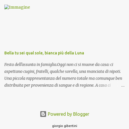
ma ve le riporto per la gioia vostra e per la condivisione nella
preghiera.
Bella tu sei qual sole, bianca più della Luna
Festa dell'assunta in famiglia.Oggi non ci si muove da casa: ci
aspettano cugini, fratelli, qualche sorella, una manciata di nipoti.
Una piccola rappresentanza del numero totale ma comunque ben
distribuita per provenienza di sangue e di regione. A casa ci
aspettano anche le originali olive ascolane.
Powered by Blogger
giorgio gibertini