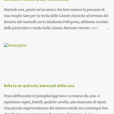
Martedi sera, grazie ad un amico che ben conosce la passione di
mia moglie Sara per la recita delle Litanie classiche al termine del
Rosario del martedì con la Madonna Pellegrina, abbiamo recitato
delle particolari e molto belle Litanie Mariane ritmate sulle
invocazioni del Vescovo don Tonino Bello. Sicuramente le conoscete
ma ve le riporto per la gioia vostra e per la condivisione nella
preghiera.
Bella tu sei qual sole, bianca più della Luna
Festa dell'assunta in famiglia.Oggi non ci si muove da casa: ci
aspettano cugini, fratelli, qualche sorella, una manciata di nipoti.
Una piccola rappresentanza del numero totale ma comunque ben