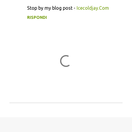
Stop by my blog post -
Icecoldjay.Com
RISPONDI
P
o
s
t