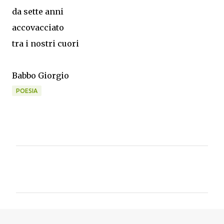
da sette anni
accovacciato
tra i nostri cuori
Babbo Giorgio
POESIA
C
o
m
m
e