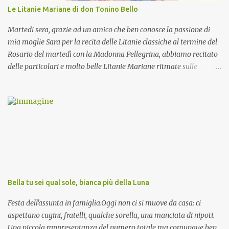
Le Litanie Mariane di don Tonino Bello
Martedi sera, grazie ad un amico che ben conosce la passione di
mia moglie Sara per la recita delle Litanie classiche al termine del
Rosario del martedì con la Madonna Pellegrina, abbiamo recitato
delle particolari e molto belle Litanie Mariane ritmate sulle
invocazioni del Vescovo don Tonino Bello. Sicuramente le conoscete
ma ve le riporto per la gioia vostra e per la condivisione nella
preghiera.
Bella tu sei qual sole, bianca più della Luna
Festa dell'assunta in famiglia.Oggi non ci si muove da casa: ci
aspettano cugini, fratelli, qualche sorella, una manciata di nipoti.
Una piccola rappresentanza del numero totale ma comunque ben