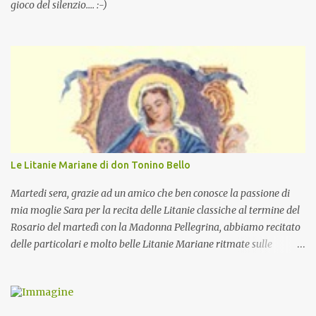
gioco del silenzio.... :-)
Le Litanie Mariane di don Tonino Bello
Martedi sera, grazie ad un amico che ben conosce la passione di
mia moglie Sara per la recita delle Litanie classiche al termine del
Rosario del martedì con la Madonna Pellegrina, abbiamo recitato
delle particolari e molto belle Litanie Mariane ritmate sulle
invocazioni del Vescovo don Tonino Bello. Sicuramente le conoscete
ma ve le riporto per la gioia vostra e per la condivisione nella
preghiera.