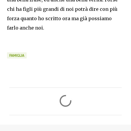
chi ha figli più grandi di noi potrà dire con più
forza quanto ho scritto ora ma già possiamo
farlo anche noi.
FAMIGLIA
C
o
m
m
e