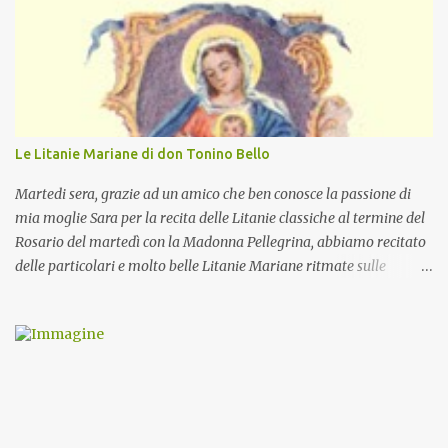
Le Litanie Mariane di don Tonino Bello
Martedi sera, grazie ad un amico che ben conosce la passione di
mia moglie Sara per la recita delle Litanie classiche al termine del
Rosario del martedì con la Madonna Pellegrina, abbiamo recitato
delle particolari e molto belle Litanie Mariane ritmate sulle
invocazioni del Vescovo don Tonino Bello. Sicuramente le conoscete
ma ve le riporto per la gioia vostra e per la condivisione nella
preghiera.