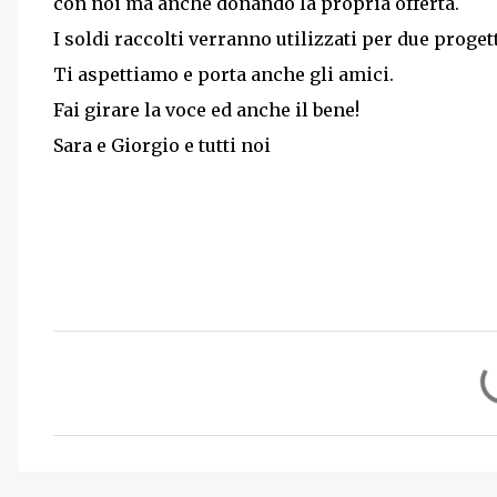
con noi ma anche donando la propria offerta.
I soldi raccolti verranno utilizzati per due progett
Ti aspettiamo e porta anche gli amici.
Fai girare la voce ed anche il bene!
Sara e Giorgio e tutti noi
C
o
m
m
e