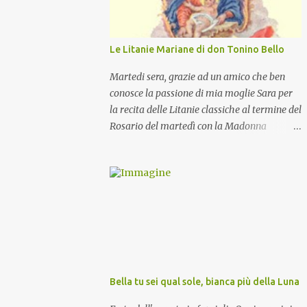
Le Litanie Mariane di don Tonino Bello
Martedi sera, grazie ad un amico che ben
conosce la passione di mia moglie Sara per
la recita delle Litanie classiche al termine del
Rosario del martedì con la Madonna
Pellegrina, abbiamo recitato delle
particolari e molto belle Litanie Mariane
ritmate sulle invocazioni del Vescovo don
Tonino Bello. Sicuramente le conoscete ma
ve le riporto per la gioia vostra e per la
condivisione nella preghiera.
Bella tu sei qual sole, bianca più della Luna