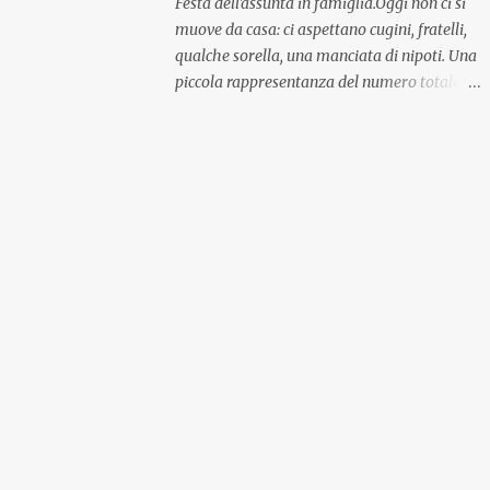
Festa dell'assunta in famiglia.Oggi non ci si
muove da casa: ci aspettano cugini, fratelli,
qualche sorella, una manciata di nipoti. Una
piccola rappresentanza del numero totale
ma comunque ben distribuita per
provenienza di sangue e di regione. A casa ci
aspettano anche le originali olive ascolane.