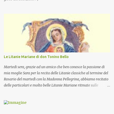
Le Litanie Mariane di don Tonino Bello
Martedi sera, grazie ad un amico che ben conosce la passione di
mia moglie Sara per la recita delle Litanie classiche al termine del
Rosario del martedì con la Madonna Pellegrina, abbiamo recitato
delle particolari e molto belle Litanie Mariane ritmate sulle
invocazioni del Vescovo don Tonino Bello. Sicuramente le conoscete
ma ve le riporto per la gioia vostra e per la condivisione nella
preghiera.