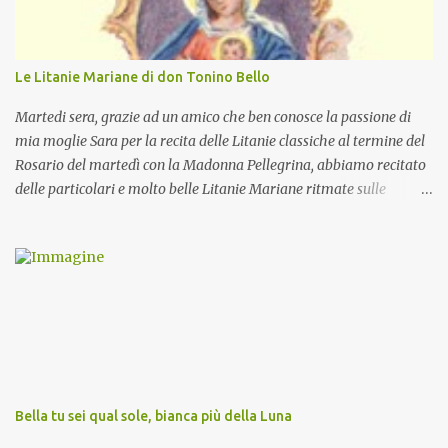
Le Litanie Mariane di don Tonino Bello
Martedi sera, grazie ad un amico che ben conosce la passione di
mia moglie Sara per la recita delle Litanie classiche al termine del
Rosario del martedì con la Madonna Pellegrina, abbiamo recitato
delle particolari e molto belle Litanie Mariane ritmate sulle
invocazioni del Vescovo don Tonino Bello. Sicuramente le conoscete
ma ve le riporto per la gioia vostra e per la condivisione nella
preghiera.
Bella tu sei qual sole, bianca più della Luna