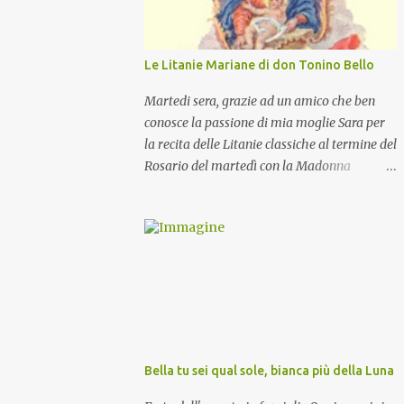
Le Litanie Mariane di don Tonino Bello
Martedi sera, grazie ad un amico che ben
conosce la passione di mia moglie Sara per
la recita delle Litanie classiche al termine del
Rosario del martedì con la Madonna
Pellegrina, abbiamo recitato delle
particolari e molto belle Litanie Mariane
ritmate sulle invocazioni del Vescovo don
Tonino Bello. Sicuramente le conoscete ma
ve le riporto per la gioia vostra e per la
condivisione nella preghiera.
Bella tu sei qual sole, bianca più della Luna