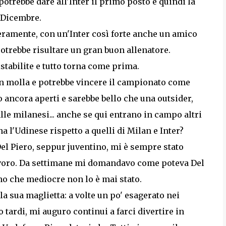
potrebbe dare all'Inter il primo posto e quindi la
 Dicembre.
eramente, con un'Inter così forte anche un amico
potrebbe risultare un gran buon allenatore.
stabilite e tutto torna come prima.
non molla e potrebbe vincere il campionato come
o ancora aperti e sarebbe bello che una outsider,
alle milanesi... anche se qui entrano in campo altri
a l'Udinese rispetto a quelli di Milan e Inter?
 Del Piero, seppur juventino, mi è sempre stato
olavoro. Da settimane mi domandavo come poteva Del
uno che mediocre non lo è mai stato.
la sua maglietta: a volte un po' esagerato nei
tardi, mi auguro continui a farci divertire in