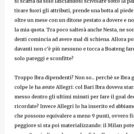
si scarta da solo lasciandosi scivolare sotto la p
tirare fuori gli attributi, prende una botta al pied
oltre un mese con un ditone pestato a dovere e n
la mia quota. Tra poco salterà anche Nesta, ne son
denti comincia ad avere mal di schiena. Allora po
davanti non c'è più nessuno e tocca a Boateng fa
solo pareggi e sconfitte?
Troppo Ibra dipendenti? Non so... perchè se Ibra 
colpe le ha avute Allegri: col Bari Ibra doveva sta
messo dentro gli ultimi minuti per fare il goal de
ricordate? Invece Allegri lo ha inserito ed abbiamo
che possono equivalere a meno 9 punti, ovvero fin
peggiore si sta poi materializzando: il Milan pote