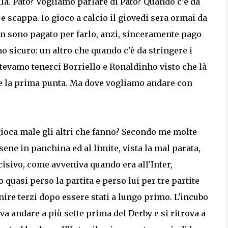
alla. Pato? Vogliamo parlare di Pato? Quando c'è da
e e scappa. Io gioco a calcio il giovedi sera ormai da
on sono pagato per farlo, anzi, sinceramente pago
o sicuro: un altro che quando c'è da stringere i
tevamo tenerci Borriello e Ronaldinho visto che là
re la prima punta. Ma dove vogliamo andare con
gioca male gli altri che fanno? Secondo me molte
rsene in panchina ed al limite, vista la mal parata,
cisivo, come avveniva quando era all'Inter,
 quasi perso la partita e perso lui per tre partite
ire terzi dopo essere stati a lungo primo. L'incubo
va andare a più sette prima del Derby e si ritrova a