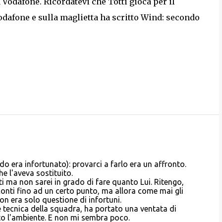
 Vodafone. Ricordatevi che Totti gioca per il
Vodafone e sulla maglietta ha scritto Wind: secondo
 era infortunato): provarci a farlo era un affronto.
e l'aveva sostituito.
i ma non sarei in grado di fare quanto Lui. Ritengo,
conti fino ad un certo punto, ma allora come mai gli
n era solo questione di infortuni.
e tecnica della squadra, ha portato una ventata di
tto l'ambiente. E non mi sembra poco.