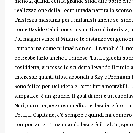
meno 2, quindi con la grande sfida alle porte che 
realizzazione della Leomuntada partita lo scorso
Tristezza massima per i milanisti anche se, sinc
come Davide Caloi, onesto sportivo ed interista, 
Poi magari vince il Milan e le distanze vengono ri
Tutto torna come prima? Non so. Il Napoli è li, 
potrebbe farlo anche l'Udinese. Tutti i giochi son
cosiddetta, vincesse lo scudetto levando il titolo 
interessi: quanti tifosi abbonati a Sky e Premium h
Sono felice per Del Piero e Totti: intramontabili.
simpatico, è un grande. Il goal di ieri è un cap
Neri, con una Juve così mediocre, lasciare fuori 
Totti, il Capitano, c'è sempre e quindi mi compro 
comportamenti ma quando lascerà il calcio, spero 