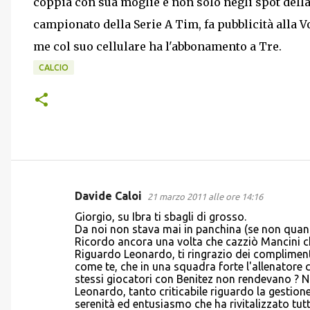
coppia con sua moglie e non solo negli spot della
campionato della Serie A Tim, fa pubblicità alla 
me col suo cellulare ha l'abbonamento a Tre.
CALCIO
Davide Caloi
21 marzo 2011 alle ore 14:16
C
Giorgio, su Ibra ti sbagli di grosso.
o
Da noi non stava mai in panchina (se non quando
Ricordo ancora una volta che cazziò Mancini ch
m
Riguardo Leonardo, ti ringrazio dei compliment
m
come te, che in una squadra forte l'allenatore 
stessi giocatori con Benitez non rendevano ? No
e
Leonardo, tanto criticabile riguardo la gestion
n
serenità ed entusiasmo che ha rivitalizzato tu