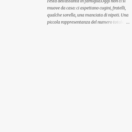
Festa dell'assunta in famiglia.Oggi non ci si
muove da casa: ci aspettano cugini, fratelli,
qualche sorella, una manciata di nipoti. Una
piccola rappresentanza del numero totale
ma comunque ben distribuita per
provenienza di sangue e di regione. A casa ci
aspettano anche le originali olive ascolane.