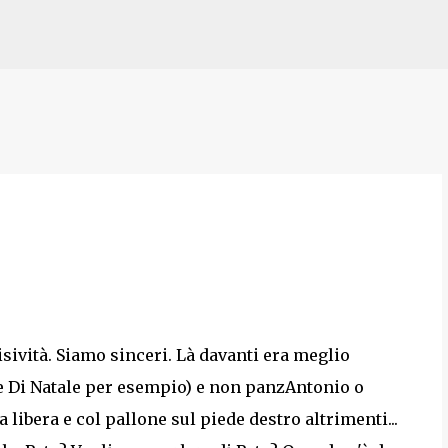
Passa ai contenuti principali
cisività. Siamo sinceri. Là davanti era meglio
e Di Natale per esempio) e non panzAntonio o
libera e col pallone sul piede destro altrimenti...