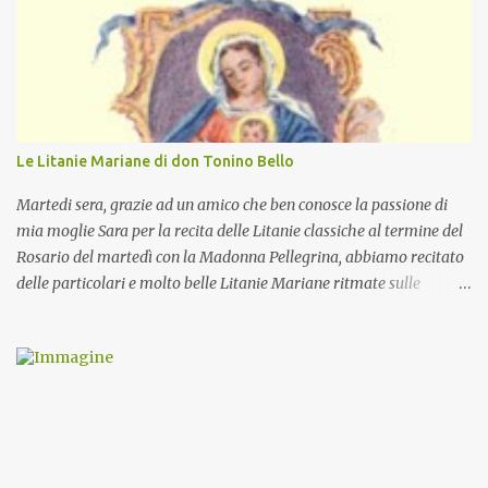
Le Litanie Mariane di don Tonino Bello
Martedi sera, grazie ad un amico che ben conosce la passione di
mia moglie Sara per la recita delle Litanie classiche al termine del
Rosario del martedì con la Madonna Pellegrina, abbiamo recitato
delle particolari e molto belle Litanie Mariane ritmate sulle
invocazioni del Vescovo don Tonino Bello. Sicuramente le conoscete
ma ve le riporto per la gioia vostra e per la condivisione nella
preghiera.